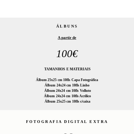
ÁLBUNS
A partir de
100€
TAMANHOS E MATERIAIS
Álbum 25x25 cm 10fls Capa Fotográfica
Álbum 24x24 cm 10fls Linho
Álbum 24x24 cm 10fls Volluto
Álbum 24x24 cm 10fls Acrilico
Álbum 25x25 cm 10fls c/caixa
FOTOGRAFIA DIGITAL EXTRA