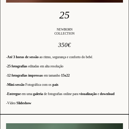
25
NEWBORN
COLLECTION
350€
-
Até 3 horas de sessão
ao ritmo, segurança e conforto do bebé.
-
25 fotografias
editadas em alta resolução
-
12 fotografias impressas
em tamanho
15x22
-
Mini-sessão
Fotográfica com os
pais
-
Entregue
em uma
galeria
de fotografias online para
visualização
e
download
-Vídeo
Slideshow