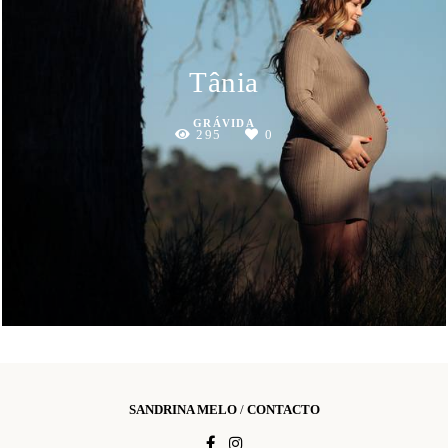
Tânia
GRÁVIDA
295
0
SANDRINA MELO
/
CONTACTO