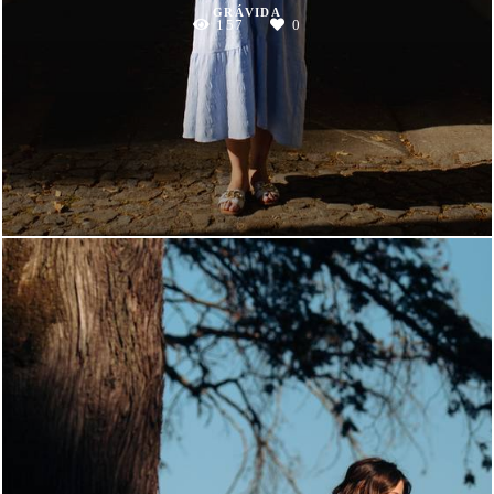
GRÁVIDA
157
0