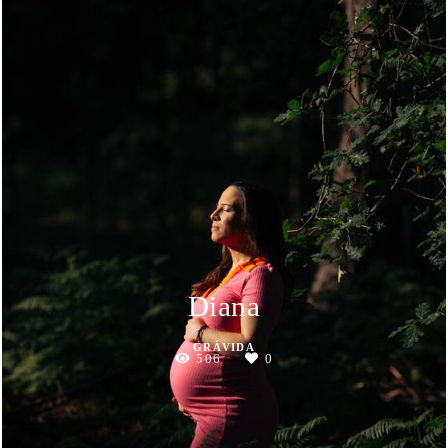
Diana
GRÁVIDA
506
0