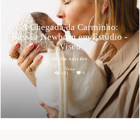
A Chegada da Carminho:
Sessão Newborn em Estúdio -
Viseu
RECÉM-NASCIDO
Viseu
101
0