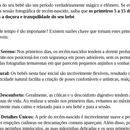
a do seu bebé são um período verdadeiramente mágico e efémero. Se est
sessão fotográfica de recém-nascido, saiba que
os primeiros 5 a 15 
a a doçura e tranquilidade do seu bebé
.
de tempo é tão importante? Existem razões chave que tornam estes prime
veis:
 Sereno:
Nos primeiros dias, os recém-nascidos tendem a dormir profu
rmite-nos posicioná-los com segurança em poses adoráveis, sem os pertu
as fotografias ternurentas em que parecem pequenos anjinhos a sonhar
ural:
Os bebés nesta fase inicial são incrivelmente flexíveis, resultado 
icidade natural facilita a criação de poses confortáveis e artísticas, real
Desconforto:
Geralmente, as cólicas e o desconforto digestivo tendem a
nas de vida. Ao realizar a sessão nos primeiros dias, evitamos ao máxim
iente mais calmo e relaxado para o seu bebé e para a sessão.
 Detalhes Únicos:
A pele do recém-nascido é incrivelmente suave e perf
er erupções cutâneas ou descamações comuns apareçam. Além disso, po
s pezinhos minúsculos, as suas mãozinhas delicadas e os seus primeiros