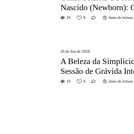
Nascido (Newborn): O
20
8
3min de leitura
26 de Jun de 2026
A Beleza da Simplic
Sessão de Grávida In
19
6
2min de leitura