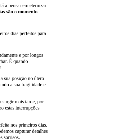
á a pensar em eternizar
dias são o momento
iros dias perfeitos para
ndamente e por longos
rbar. É quando
!
da sua posição no útero
çando a sua fragilidade e
 surgir mais tarde, por
o estas interrupções,
eita nos primeiros dias,
demos capturar detalhes
 sorrisos.