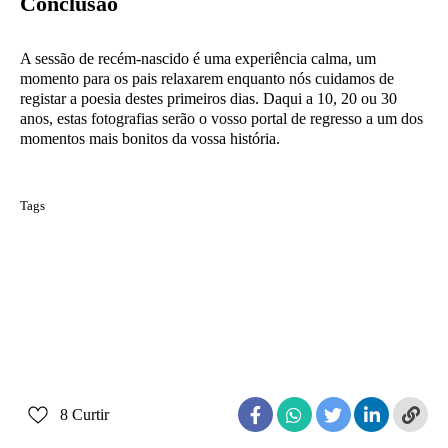
Conclusão
A sessão de recém-nascido é uma experiência calma, um
momento para os pais relaxarem enquanto nós cuidamos de
registar a poesia destes primeiros dias. Daqui a 10, 20 ou 30
anos, estas fotografias serão o vosso portal de regresso a um dos
momentos mais bonitos da vossa história.
Tags
Dicas Newborn Pais
Estúdio Fotográfico Viseu
Fotógrafa em Viseu
Fotografia de Família
Fotografia Intemporal
Fotografia Newborn Viseu
Preparação Sessão Fotográfica
Recordações de Família
Sessão de Fotos Bebé
Sessão Recém-Nascido
8
Curtir