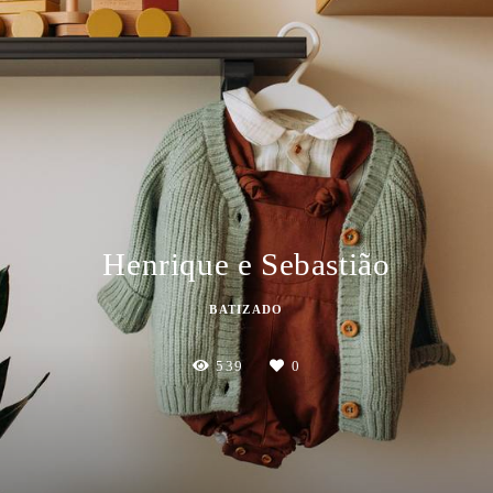
Henrique e Sebastião
BATIZADO
539
0