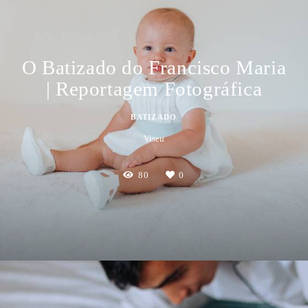
O Batizado do Francisco Maria
| Reportagem Fotográfica
BATIZADO
Viseu
80
0