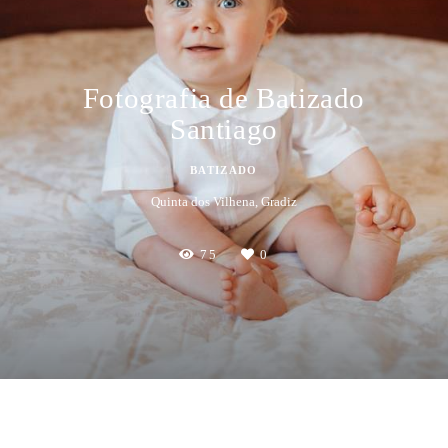
Fotografia de Batizado
Santiago
BATIZADO
Quinta dos Vilhena, Gradiz
75
0