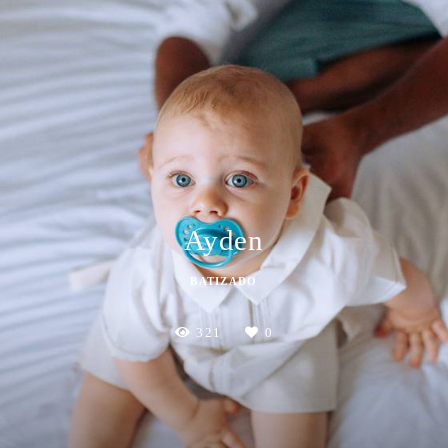
Ayden
BATIZADO
321
0