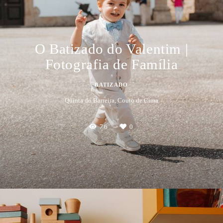
O Batizado do Valentim |
Fotografia de Família
BATIZADO
Quinta do Barreira, Couto de Cima
76
0